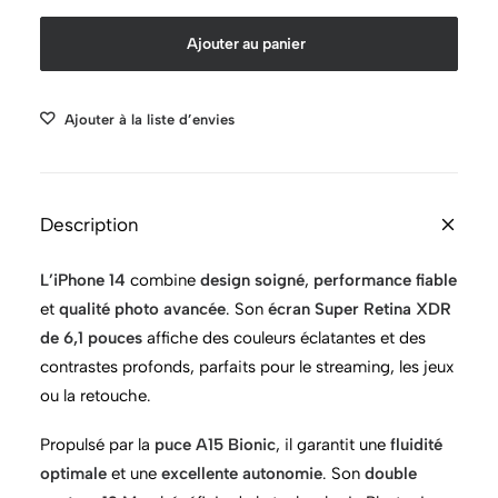
iPhone
Ajouter au panier
14
–
128
Ajouter à la liste d’envies
Go
–
Minuit
Description
L’iPhone 14
combine
design soigné
,
performance fiable
et
qualité photo avancée
. Son
écran Super Retina XDR
de 6,1 pouces
affiche des couleurs éclatantes et des
contrastes profonds, parfaits pour le streaming, les jeux
ou la retouche.
Propulsé par la
puce A15 Bionic
, il garantit une
fluidité
optimale
et une
excellente autonomie
. Son
double