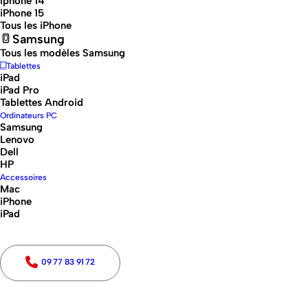
Iphone 14
iPhone 15
Tous les iPhone
Samsung
Tous les modèles Samsung
Tablettes
iPad
iPad Pro
Tablettes Android
Ordinateurs PC
Samsung
Lenovo
Dell
HP
Accessoires
Mac
iPhone
iPhone 14 – 128 Go – Minuit
iPad
iPhone 15 128 Go
– Écran 6,1″ OLED Super Retina XDR,
09 77 83 91 72
puce A16 Bionic, double capteur 48 Mpx, USB-C, 5G,
Face ID. Élégant, rapide, ultra performant !