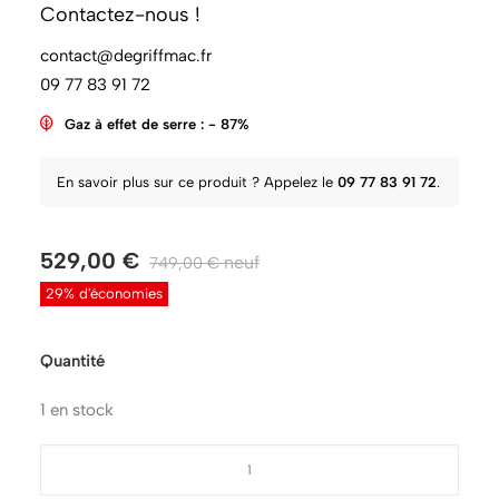
Contactez-nous !
Grade :
A (produit comme neuf, aucune trace
contact@degriffmac.fr
d'utilisation)
09 77 83 91 72
Garantie 12 mois
Gaz à effet de serre : - 87%
En savoir plus sur ce produit ? Appelez le
09 77 83 91 72
.
529,00
€
749,00
€
29% d'économies
Quantité
1 en stock
quantité
de