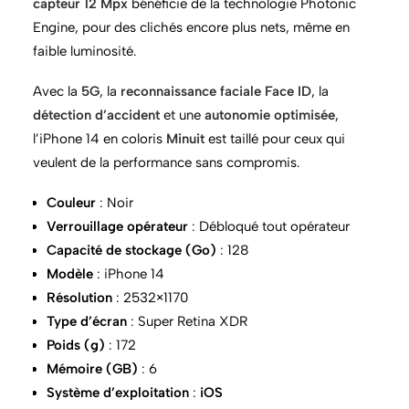
capteur 12 Mpx
bénéficie de la technologie Photonic
Engine, pour des clichés encore plus nets, même en
faible luminosité.
Avec la
5G
, la
reconnaissance faciale Face ID
, la
détection d’accident
et une
autonomie optimisée
,
l’iPhone 14 en coloris
Minuit
est taillé pour ceux qui
veulent de la performance sans compromis.
Couleur
: Noir
Verrouillage opérateur
: Débloqué tout opérateur
Capacité de stockage (Go)
: 128
Modèle
: iPhone 14
Résolution
: 2532×1170
Type d’écran
: Super Retina XDR
Poids (g)
: 172
Mémoire (GB)
: 6
Système d’exploitation
:
iOS