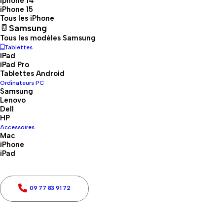
reconditionnés, rigoureusement
Iphone 14
iPhone 15
testés et prêts à vous accompagner
Tous les iPhone
Samsung
au quotidien.
Tous les modèles Samsung
Tablettes
iPad
iPad Pro
Tablettes Android
Ordinateurs PC
Samsung
Lenovo
Dell
HP
Modèle
Accessoires
Mac
iPhone 12 Mini
(0)
Modèle
iPhone
iPad
iPhone 13
(0)
iPhone 12
(0)
iPhone 14
(0)
09 77 83 91 72
Stockage