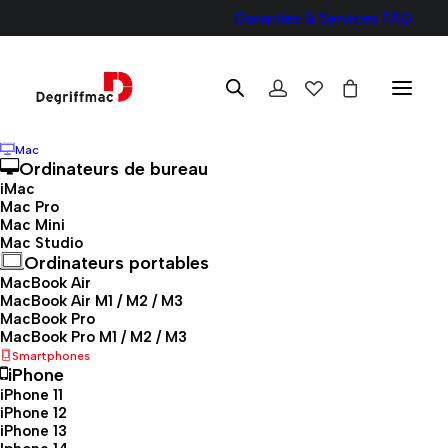
Garanties & Services
FAQ
Mac
Ordinateurs de bureau
iMac
Mac Pro
Mac Mini
Mac Studio
Ordinateurs portables
iPhone reconditionnés :
MacBook Air
MacBook Air M1 / M2 / M3
alliez performance, style
MacBook Pro
MacBook Pro M1 / M2 / M3
et éco-responsabilité !
Smartphones
iPhone
iPhone 11
Retrouvez nos iPhone
iPhone 12
iPhone 13