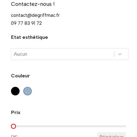
Contactez-nous !
Stockage
Stockage
contact@degriffmac.fr
09 77 83 91 72
Etat esthétique
Etat esthétique
Etat esthétique
Couleur
Noir
(0)
Bleu
(0)
Couleur
Prix
Prix
0€
Réinitialiser