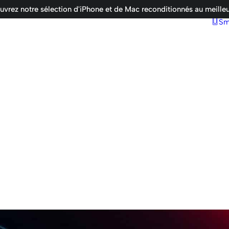
vrez notre sélection d'iPhone et de Mac reconditionnés au meilleu
Sm
e bureau
Ordinateurs portables
MacBook Air
MacBook Air M1 / M2 / M3
MacBook Pro
MacBook Pro M1 / M2 / M3