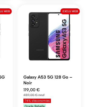
LU WEB
EXCLU WEB
 5G
Galaxy A53 5G 128 Go –
Noir
119,00 €
459,00 €
74% d'économies
Grade
Rebelle