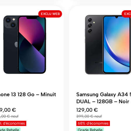
EXCLU WEB
EXC
hone 13 128 Go – Minuit
Samsung Galaxy A34
DUAL – 128GB – Noir
9,00 €
129,00 €
,00 €
399,00 €
% d'économies
68% d'économies
ade
Rebelle
Grade
Rebelle