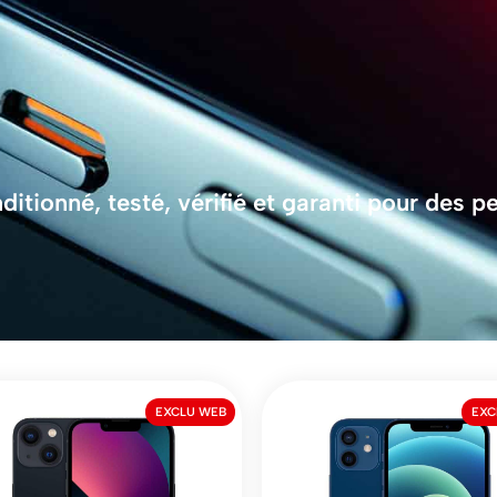
tionné, testé, vérifié et garanti pour des 
EXCLU WEB
EXC