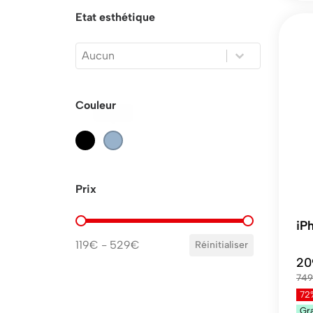
Etat esthétique
Etat esthétique
Etat esthétique
Couleur
Noir
(8)
Bleu
(1)
Couleur
Prix
Prix
iP
119€ - 529€
Réinitialiser
20
749
72
Gr