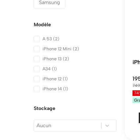
Samsung
Modèle
A 53
(2)
Modèle
iPhone 12 Mini
(2)
iPhone 13
(2)
iP
A34
(1)
19
iPhone 12
(1)
749
iPhone 14
(1)
74
Gr
Stockage
Stockage
Stockage