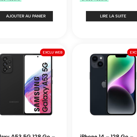
AJOUTER AU PANIER
LIRE LA SUITE
EXCLU WEB
EXC
laxy A53 5G 128 Go –
iPhone 14 – 128 Go –