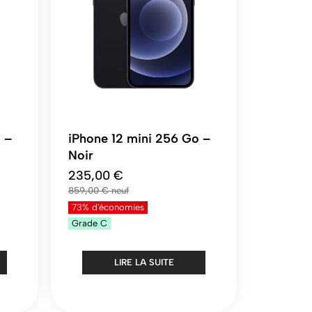
 –
iPhone 12 mini 256 Go –
Noir
235,00 €
859,00 €
73% d'économies
Grade
C
LIRE LA SUITE