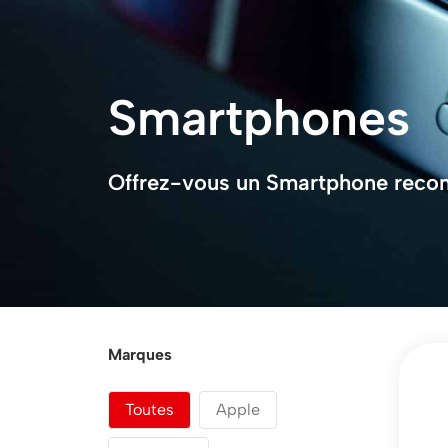
Smartphones
Offrez-vous un Smartphone recondi
Marques
Marques
Toutes
Apple