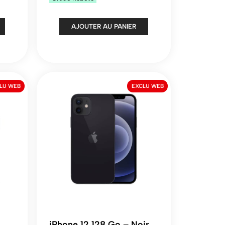
AJOUTER AU PANIER
LU WEB
EXCLU WEB
iPhone 12 128 Go – Noir