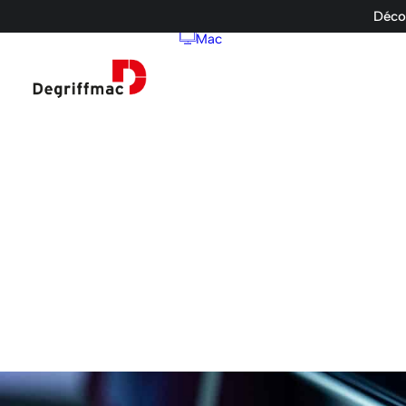
Décou
Mac
Ordinateurs d
iMac
Mac Pro
Mac Mini
Mac Studio