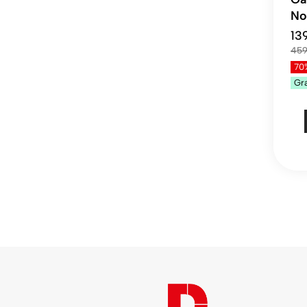
No
13
459
70
Gr