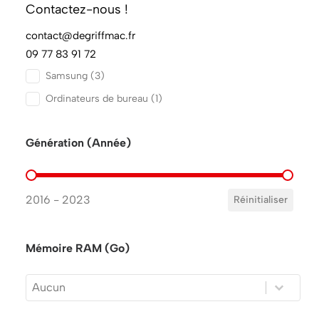
Contactez-nous !
iPad
(3)
iPad Pro
(3)
contact@degriffmac.fr
Ordinateurs portables
(3)
09 77 83 91 72
Samsung
(3)
Ordinateurs de bureau
(1)
Génération (Année)
Génération (Année)
2016 - 2023
Réinitialiser
Mémoire RAM (Go)
Mémoire RAM (Go)
Mémoire RAM (Go)