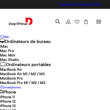
Garanties & Services
FAQ
Mac
Ordinateurs de bureau
iMac
Mac Pro
Degriffmac, le meilleur
Mac Mini
Mac Studio
du reconditionné, à prix
Ordinateurs portables
MacBook Air
dégriffés.
MacBook Air M1 / M2 / M3
MacBook Pro
MacBook Pro M1 / M2 / M3
Smartphones
Découvrez notre sélection de
iPhone
produits reconditionnés,
iPhone 11
iPhone 12
rigoureusement testés et garantis,
iPhone 13