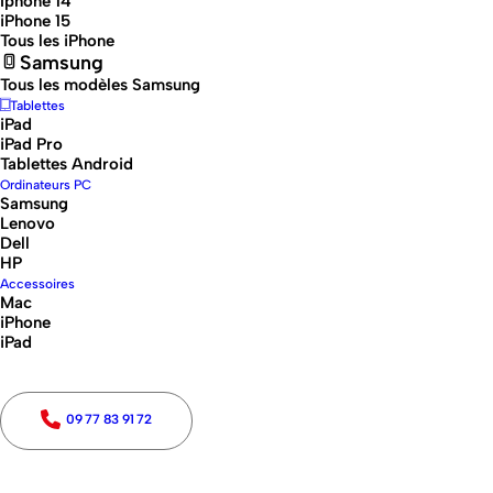
Iphone 14
offrant la qualité du neuf à prix
iPhone 15
Tous les iPhone
réduit.
Samsung
Tous les modèles Samsung
Tablettes
iPad
iPad Pro
Tablettes Android
Ordinateurs PC
Samsung
Lenovo
Dell
HP
Marques
Accessoires
Mac
iPhone
Marques
Toutes
Apple
Samsung
iPad
Type
09 77 83 91 72
iPhone
(6)
Type