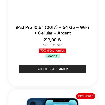
iPad Pro 10,5″ (2017) – 64 Go – WiFi
+ Cellular – Argent
219,00 €
739,00 €
70% d'économies
Grade
C
AJOUTER AU PANIER
EXCLU WEB