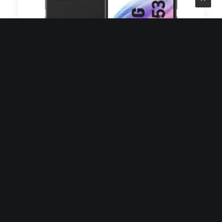
Galaxy A53 5G 128 Go – Noir
139,00 €
459,00 €
70% d'économies
Grade
C
AJOUTER AU PANIER