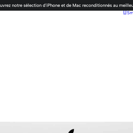
vrez notre sélection d'iPhone et de Mac reconditionnés au meilleu
Sm
e bureau
Ordinateurs portables
MacBook Air
MacBook Air M1 / M2 / M3
MacBook Pro
MacBook Pro M1 / M2 / M3