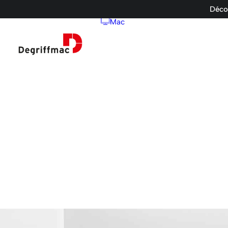
Décou
Mac
Ordinateurs d
iMac
Mac Pro
Mac Mini
Mac Studio