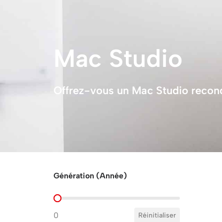
Mac Studio
Offrez-vous un Mac Studio recondi
Génération (Année)
Génération (Année)
0
Réinitialiser