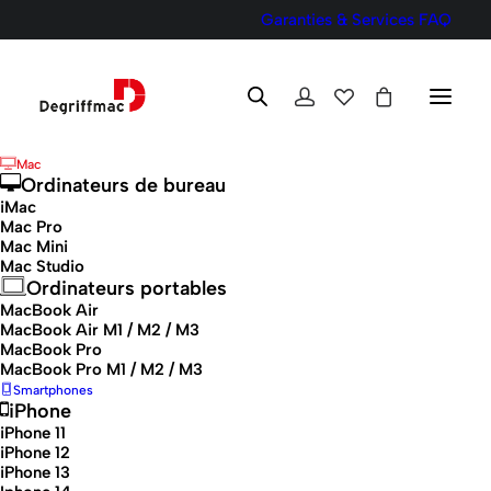
Garanties & Services
FAQ
Mac
Ordinateurs de bureau
iMac
Mac Pro
Mac Mini
Mac Studio
Ordinateurs portables
MacBook Pro M1 / M2 /
MacBook Air
MacBook Air M1 / M2 / M3
M3
MacBook Pro
MacBook Pro M1 / M2 / M3
Smartphones
iPhone
Offrez-vous un MacBook Pro M1 /
iPhone 11
M2 / M3 reconditionné, testé, vérifié
iPhone 12
iPhone 13
et garanti pour des performances