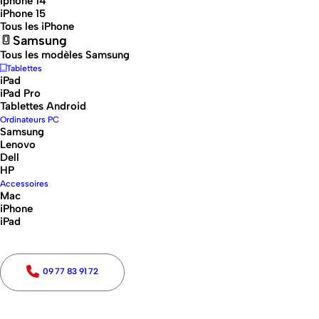
Iphone 14
iPhone 15
optimales.
Tous les iPhone
Samsung
Tous les modèles Samsung
Tablettes
iPad
iPad Pro
Tablettes Android
Ordinateurs PC
Samsung
Génération (Année)
Lenovo
Dell
HP
Génération (Année)
Accessoires
Mac
0
Réinitialiser
iPhone
iPad
Prix
09 77 83 91 72
Prix
0€
Réinitialiser