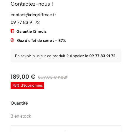
Contactez-nous !
contact@degriffmac.fr
Grade :
Rebelle (ne suit pas les standards de beauté mais
09 77 83 91 72
tout aussi performant)
Garantie 12 mois
Gaz à effet de serre : - 87%
En savoir plus sur ce produit ? Appelez le
09 77 83 91 72
.
189,00
€
859,00
€
78% d'économies
Quantité
3 en stock
quantité