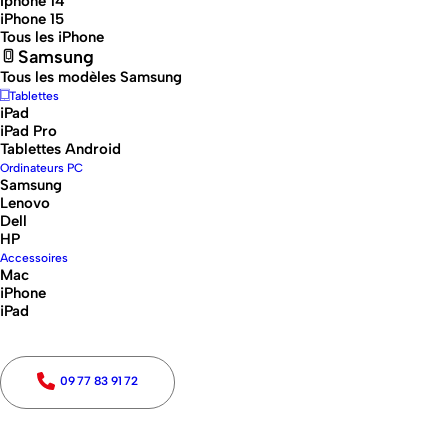
Iphone 14
iPhone 15
Tous les iPhone
Samsung
Tous les modèles Samsung
Tablettes
iPad
iPad Pro
Tablettes Android
Ordinateurs PC
Samsung
Lenovo
Dell
HP
Accessoires
Mac
iPhone
iPhone 12 128 Go – Noir
iPad
iPhone 12
128 Go – Écran bord à bord
6,1″
, puce
A14
09 77 83 91 72
Bionic
ultra rapide, double appareil photo
12 Mpx
,
Face
ID
,
5G
,
recharge sans fil
. Design élégant, puissance
nouvelle génération !