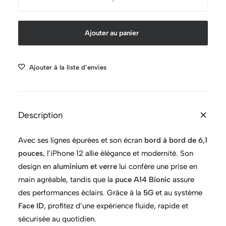
de
iPhone
Ajouter au panier
12
128
Go
Ajouter à la liste d’envies
-
Noir
Description
Avec ses lignes épurées et son écran
bord à bord de 6,1
pouces
, l’iPhone 12 allie élégance et modernité. Son
design en
aluminium et verre
lui confère une prise en
main agréable, tandis que la
puce A14 Bionic
assure
des performances éclairs. Grâce à la
5G
et au système
Face ID
, profitez d’une expérience fluide, rapide et
sécurisée au quotidien.