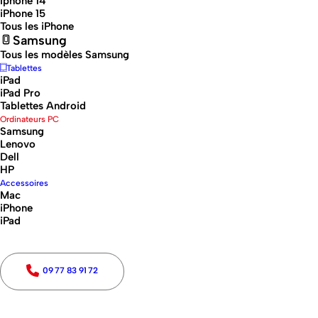
Iphone 14
iPhone 15
Tous les iPhone
Samsung
Tous les modèles Samsung
Tablettes
iPad
iPad Pro
Tablettes Android
Génération (Année)
Ordinateurs PC
Samsung
Lenovo
Génération (Année)
Dell
HP
0
Réinitialiser
Accessoires
Mac
iPhone
iPad
Prix
Prix
09 77 83 91 72
0€
Réinitialiser