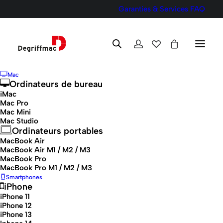
Garanties & Services
FAQ
Mac
Ordinateurs de bureau
iMac
Mac Pro
Mac Mini
Mac Studio
Ordinateurs portables
Ordinateurs PC
MacBook Air
MacBook Air M1 / M2 / M3
MacBook Pro
Offrez-vous un PC reconditionné,
MacBook Pro M1 / M2 / M3
Smartphones
testé, vérifié et garanti pour des
iPhone
iPhone 11
performances optimales.
iPhone 12
iPhone 13