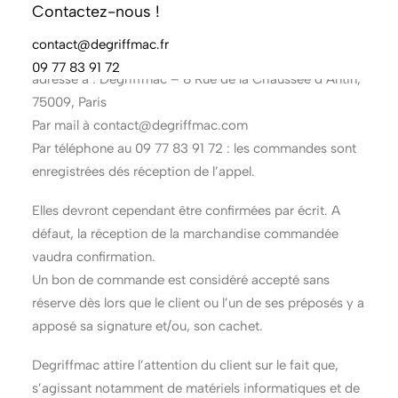
Contactez-nous !
Notification de la commande : le client notifie sa
commande à Degriffmac de la façon suivante :
contact@degriffmac.fr
par courrier, sur papier libre ou bon de commande
09 77 83 91 72
adressé à : Degriffmac – 8 Rue de la Chaussée d’Antin,
75009, Paris
Par mail à contact@degriffmac.com
Par téléphone au 09 77 83 91 72 : les commandes sont
enregistrées dés réception de l’appel.
Elles devront cependant être confirmées par écrit. A
défaut, la réception de la marchandise commandée
vaudra confirmation.
Un bon de commande est considéré accepté sans
réserve dès lors que le client ou l’un de ses préposés y a
apposé sa signature et/ou, son cachet.
Degriffmac attire l’attention du client sur le fait que,
s’agissant notamment de matériels informatiques et de