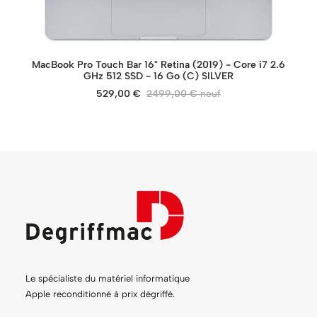
AJOUTER AU PANIER
MacBook Pro Touch Bar 16" Retina (2019) - Core i7 2.6
GHz 512 SSD - 16 Go (C) SILVER
529,00
€
2499,00
€
Le spécialiste du matériel informatique
Apple reconditionné à prix dégriffé.