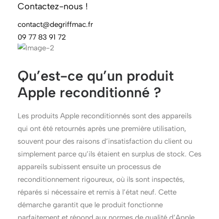
séduisante pour ceux qui souhaitent bénéficier de la
Contactez-nous !
technologie Apple sans se ruiner. Mais pourquoi ce
contact@degriffmac.fr
choix est-il de plus en plus plébiscité ?
09 77 83 91 72
Qu’est-ce qu’un produit
Apple reconditionné ?
Les produits Apple reconditionnés sont des appareils
qui ont été retournés après une première utilisation,
souvent pour des raisons d’insatisfaction du client ou
simplement parce qu’ils étaient en surplus de stock. Ces
appareils subissent ensuite un processus de
reconditionnement rigoureux, où ils sont inspectés,
réparés si nécessaire et remis à l’état neuf. Cette
démarche garantit que le produit fonctionne
parfaitement et répond aux normes de qualité d’Apple.