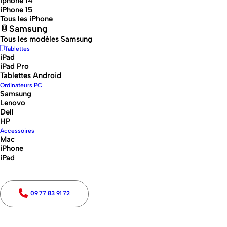
Iphone 14
iPhone 15
Tous les iPhone
Samsung
Tous les modèles Samsung
Tablettes
iPad
iPad Pro
Tablettes Android
Introduction
Ordinateurs PC
Samsung
Lenovo
Dell
Produits Apple reconditionnés : Une option de choix
HP
pour les consommateurs avertis
Accessoires
Mac
iPhone
Les produits Apple reconditionnés connaissent un
iPad
succès grandissant en France. Que ce soit pour des
iPhones, des iPads ou des MacBooks, de plus en plus
de consommateurs se tournent vers cette option pour
09 77 83 91 72
allier qualité, performance et prix réduit. Acheter un
produit Apple reconditionné devient une alternative