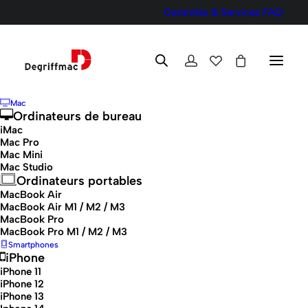
Garanties & Services
FAQ
Mac
Ordinateurs de bureau
iMac
Mac Pro
Produits Apple
Mac Mini
Mac Studio
reconditionnés : Une
Ordinateurs portables
MacBook Air
option de choix pour les
MacBook Air M1 / M2 / M3
MacBook Pro
consommateurs avertis
MacBook Pro M1 / M2 / M3
Smartphones
iPhone
18 septembre 2025
iPhone 11
iPhone 12
iPhone 13