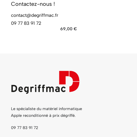
Contactez-nous !
contact@degriffmac.fr
AJOUTER AU PANIER
Apple Pencil 2ème Génération 2018 pour iPad Pro 12.9
(6e génération)
09 77 83 91 72
69,00
€
Le spécialiste du matériel informatique
Apple reconditionné à prix dégriffé.
09 77 83 91 72