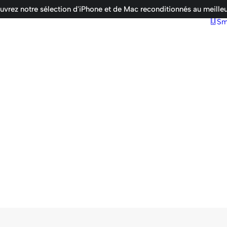
vrez notre sélection d'iPhone et de Mac reconditionnés au meilleu
Sm
e bureau
Ordinateurs portables
MacBook Air
MacBook Air M1 / M2 / M3
MacBook Pro
MacBook Pro M1 / M2 / M3