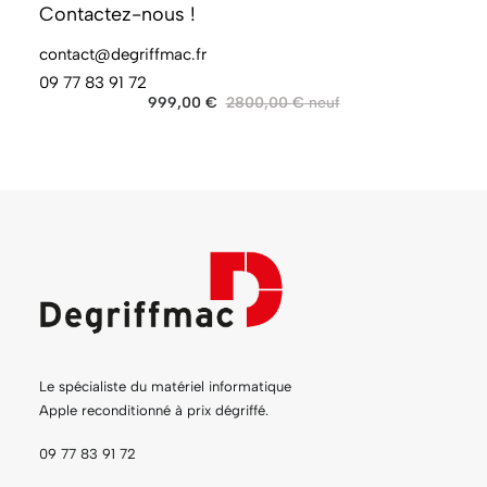
Contactez-nous !
contact@degriffmac.fr
AJOUTER AU PANIER
iMac 27" 5K (Mi-2017) Core i7 4,2GHz - SSD 128 Go +
HDD 3 To - 32 Go
09 77 83 91 72
999,00
€
2800,00
€
Le spécialiste du matériel informatique
Apple reconditionné à prix dégriffé.
09 77 83 91 72