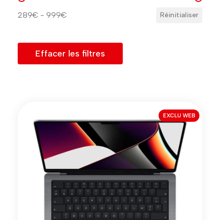
289€ - 999€
Réinitialiser
Effacer les filtres
EXCLU WEB